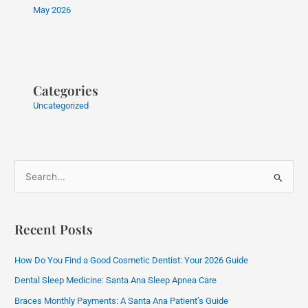
May 2026
Categories
Uncategorized
S
e
a
Recent Posts
r
c
How Do You Find a Good Cosmetic Dentist: Your 2026 Guide
h
Dental Sleep Medicine: Santa Ana Sleep Apnea Care
f
Braces Monthly Payments: A Santa Ana Patient’s Guide
o